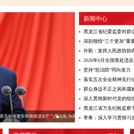
新闻中心
2026年6月全国查处违
坚持“惩治防”同向发力
落实五次全会精神见行
深入贯彻新时代党的组
黑龙江省万名纪检监察
更高标准更实举措推进全面从严治党 为实
更高标准更实举措推进全面从严治党 为实