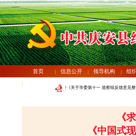
首页
信息公开
领导机构
组
党纪法规
庆安县纪委机关党委《关于市委第十一 巡察组反馈意见整改
庆安县纪委机关党委《关于市委第十一 巡察组反馈意见整改
《求
《中国式现