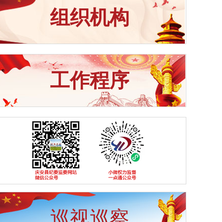
组织机构
工作程序
巡视巡察