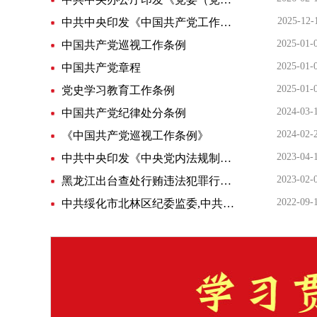
2025-12-
中共中央印发《中国共产党工作机关条例》
2025-01-
中国共产党巡视工作条例
2025-01-
中国共产党章程
2025-01-
党史学习教育工作条例
2024-03-
中国共产党纪律处分条例
2024-02-
《中国共产党巡视工作条例》
2023-04-
中共中央印发《中央党内法规制定工作规划纲要（2023－2027年）》
2023-02-
黑龙江出台查处行贿违法犯罪行为工作指引 明确打击重点 突出联合惩戒
2022-09-
中共绥化市北林区纪委监委,中共绥化市北林区监察委员会,中共绥化市北林区纪律检查委员会,北林区纪检委