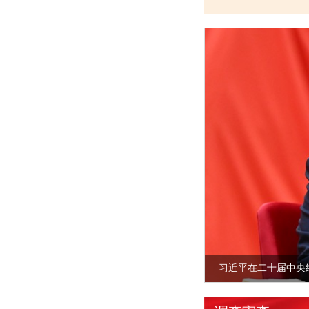
李希在二十届中央纪
习近平在二十届中央
李希在二十届中央纪
习近平在二十届中央
现“十五五”时期目
现“十五五”时期目