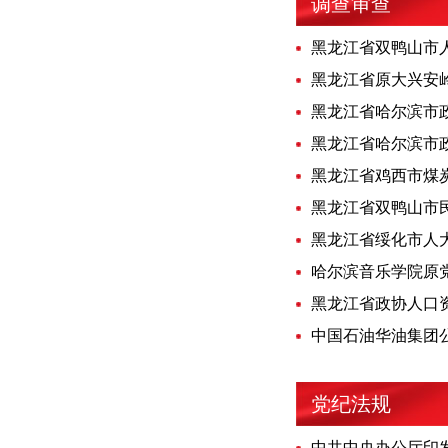
调查审查
党纪法规