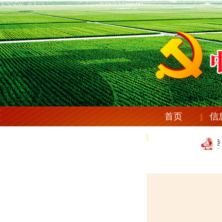
首页
信
党纪法规
庆安县纪委机关党委《
庆安县纪委机关党委《